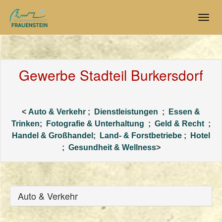
Skip
to
Togg
main
navig
content
Gewerbe Stadteil Burkersdorf
<
Auto & Verkehr
;
Dienstleistungen
;
Essen &
Trinken
;
Fotografie & Unterhaltung
;
Geld & Recht
;
Handel & Großhandel
;
Land- & Forstbetriebe
;
Hotel
;
Gesundheit & Wellness
>
Auto & Verkehr