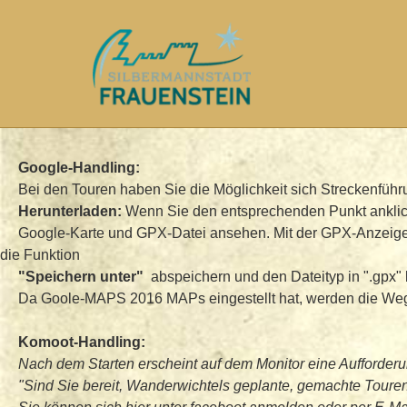
Skip
to
main
content
Google-Handling:
Bei den Touren haben Sie die Möglichkeit sich Streckenfü
Herunterladen:
Wenn Sie den entsprechenden Punkt anklicke
Google-Karte und GPX-Datei ansehen. Mit der GPX-Anzeige ka
die Funktion
"Speichern unter"
abspeichern und den Dateityp in ".gpx" ko
Da Goole-MAPS 2016 MAPs eingestellt hat, werden die Wege sc
Komoot-Handling:
Nach dem Starten erscheint auf dem Monitor eine Aufforderu
"Sind Sie bereit, Wanderwichtels geplante, gemachte Toure