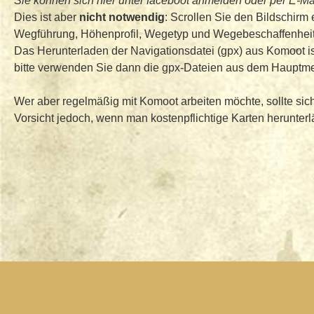
Sie können sich hier unter faceboot anmelden oder per E-Mail
Dies ist aber
nicht notwendig
: Scrollen Sie den Bildschirm 
Wegführung, Höhenprofil, Wegetyp und Wegebeschaffenheit
Das Herunterladen der Navigationsdatei (gpx) aus Komoot is
bitte verwenden Sie dann die gpx-Dateien aus dem Hauptmen
Wer aber regelmäßig mit Komoot arbeiten möchte, sollte sich
Vorsicht jedoch, wenn man kostenpflichtige Karten herunterlä