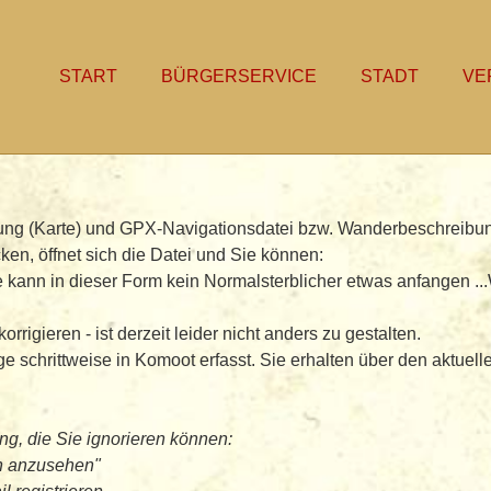
START
BÜRGERSERVICE
STADT
VE
hrung (Karte) und GPX-Navigationsdatei bzw. Wanderbeschreibu
n, öffnet sich die Datei und Sie können:
nn in dieser Form kein Normalsterblicher etwas anfangen ..
rrigieren - ist derzeit leider nicht anders zu gestalten.
hrittweise in Komoot erfasst. Sie erhalten über den aktuell
ng, die Sie ignorieren können:
n anzusehen"