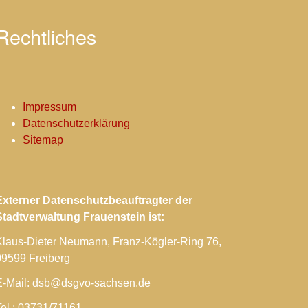
Rechtliches
Impressum
Datenschutzerklärung
Sitemap
Externer Datenschutzbeauftragter der
Stadtverwaltung Frauenstein ist:
Klaus-Dieter Neumann, Franz-Kögler-Ring 76,
09599 Freiberg
E-Mail: dsb@dsgvo-sachsen.de
Tel.: 03731/71161