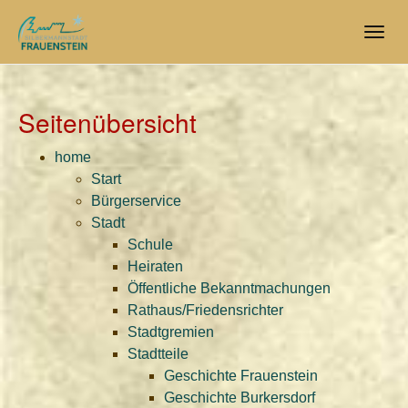
Skip
to
Togg
main
navig
content
Seitenübersicht
home
Start
Bürgerservice
Stadt
Schule
Heiraten
Öffentliche Bekanntmachungen
Rathaus/Friedensrichter
Stadtgremien
Stadtteile
Geschichte Frauenstein
Geschichte Burkersdorf