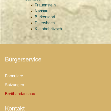
Frauenstein
Nassau
Burkersdorf
Dittersbach
Kleinbobritzsch
Bürgerservice
Formulare
Satzungen
Breitbandausbau
Kontakt